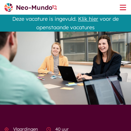
Deze vacature is ingevuld.
Klik hier
voor de
openstaande vacatures
Vlaardingen
40 uur