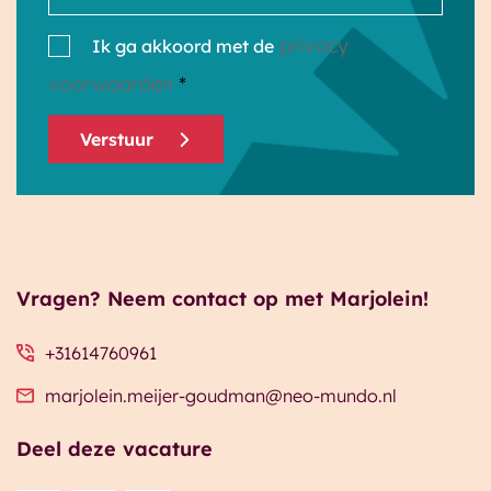
privacy
Ik ga akkoord met de
voorwaarden
*
Verstuur
Vragen? Neem contact op met Marjolein!
+31614760961
marjolein.meijer-goudman@neo-mundo.nl
Deel deze vacature