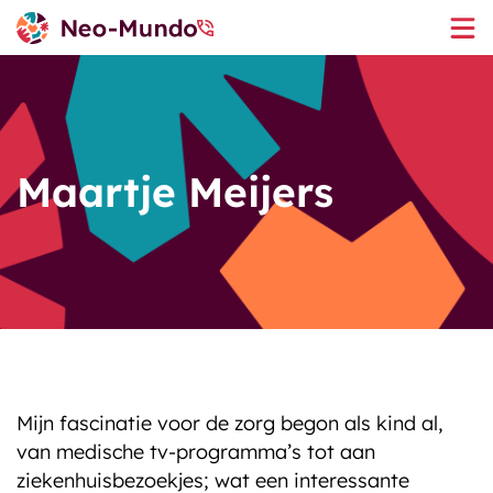
Maartje Meijers
Executive search
Interim
Het team
Organisatieadvies
Werken bij Neo-Mundo
Ons gedachtegoed
Mijn fascinatie voor de zorg begon als kind al,
van medische tv-programma’s tot aan
ziekenhuisbezoekjes; wat een interessante
Ingevulde vacatures