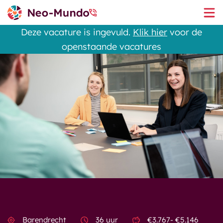
Deze vacature is ingevuld.
Klik hier
voor de
openstaande vacatures
Barendrecht
36 uur
€3.767- €5.146