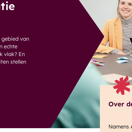
tie
t gebied van
en echte
jk vlak? En
iten stellen
Over d
Namens A