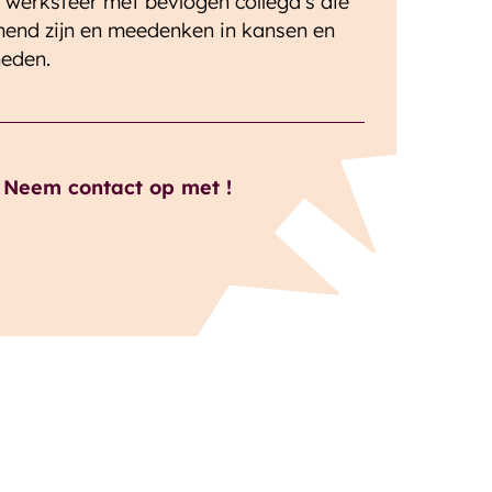
 werksfeer met bevlogen collega’s die
end zijn en meedenken in kansen en
heden.
 Neem contact op met !