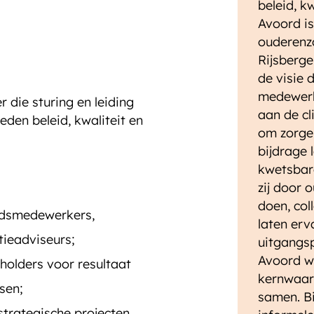
beleid, kw
Avoord is
ouderenzo
Rijsberge
de visie 
medewerk
 die sturing en leiding
aan de cl
den beleid, kwaliteit en
om zorgen
bijdrage 
kwetsbare
zij door 
doen, col
eidsmedewerkers,
laten erv
tieadviseurs;
uitgangs
Avoord w
holders voor resultaat
kernwaard
sen;
samen. B
strategische projecten