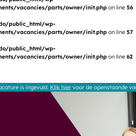
nts/vacancies/parts/owner/init.php
on line
56
o/public_html/wp-
nts/vacancies/parts/owner/init.php
on line
57
o/public_html/wp-
nts/vacancies/parts/owner/init.php
on line
62
acature is ingevuld.
Klik hier
voor de openstaande va