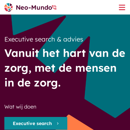
Executive search & advies
Vanuit het hart van de
Executive search
zorg, met de mensen
Interim
Het team
in de zorg.
Organisatieadvies
Werken bij Neo-Mundo
Wat wij doen
Ons gedachtegoed
Executive search
Ingevulde vacatures